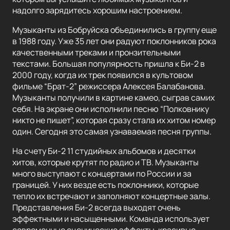
надолго зарядитесь хорошим настроением.
Музыканты из Бобруйска объединились в группу еще
в 1988 году. Уже 35 лет они радуют поклонников рока
качественными треками и пронзительными
текстами. Большая популярность пришла к Би-2 в
2000 году, когда их трек появился в культовом
фильме “Брат-2” режиссера Алексея Балабанова.
Музыканты получили в картине камео, сыграв самих
себя. На экране они исполнили песню “Полковнику
никто не пишет”, которая сразу стала их хитом номер
один. Сегодня это самая узнаваемая песня группы.
На счету Би-2 11 студийных альбомов и десятки
хитов, которые крутят по радио и ТВ. Музыканты
много выступают с концертами по России и за
границей. У них везде есть поклонники, которые
тепло их встречают и заполняют концертные залы.
Представления Би-2 всегда выходят очень
эффектными и насыщенными. Команда использует